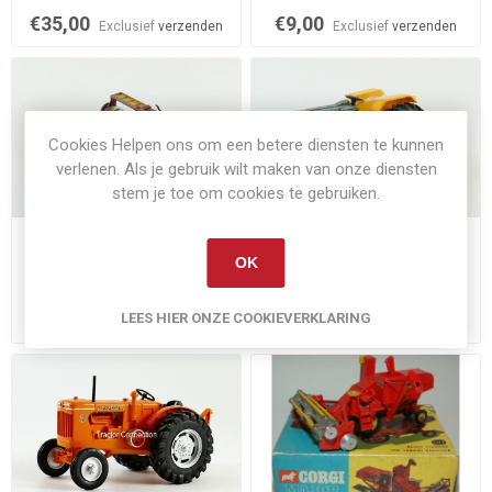
€35,00
€9,00
Exclusief
verzenden
Exclusief
verzenden
Cookies Helpen ons om een betere diensten te kunnen
verlenen. Als je gebruik wilt maken van onze diensten
stem je toe om cookies te gebruiken.
Op voorraad
Op voorraad
OK
Schijveneg
Ford 6600
€15,00
€10,00
LEES HIER ONZE COOKIEVERKLARING
Exclusief
verzenden
Exclusief
verzenden