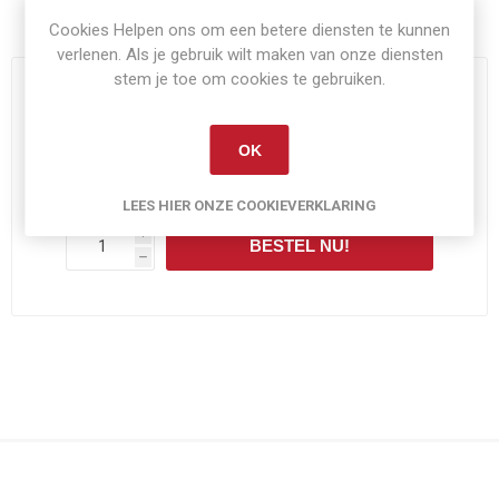
Artikelnummer:
Condie-Marshall
Cookies Helpen ons om een betere diensten te kunnen
verlenen. Als je gebruik wilt maken van onze diensten
stem je toe om cookies te gebruiken.
OP VOORRAAD
OK
€20,00
Exclusief
verzenden
LEES HIER ONZE COOKIEVERKLARING
i
BESTEL NU!
h