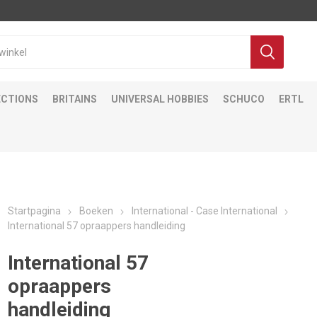
ECTIONS
BRITAINS
UNIVERSAL HOBBIES
SCHUCO
ERTL
Startpagina
Boeken
International - Case International
International 57 opraappers handleiding
International 57
opraappers
handleiding