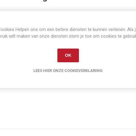
International 57 opraappers handleiding. Complete hbandleidin
het onderhoud en werken met de Mc Cormicjk International 57 
Boek is in principe nieuw, geen vetvlekken etc. Waarschijnlijk n
ookies Helpen ons om een betere diensten te kunnen verlenen. Als 
gebruikt.
ruik wilt maken van onze diensten stem je toe om cookies te gebrui
48 pagina's
A4 formaat
OK
conditie 100%
Nederlandse taal
LEES HIER ONZE COOKIEVERKLARING
Artikelnummer:
IH-57-manual