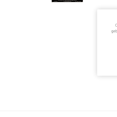
C
geb