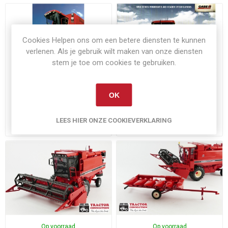
Cookies Helpen ons om een betere diensten te kunnen
verlenen. Als je gebruik wilt maken van onze diensten
stem je toe om cookies te gebruiken.
Niet op voorraad
Niet op voorraad
OK
Case-IH-527 combine
Case IH WD4 series
windrower
LEES HIER ONZE COOKIEVERKLARING
€6,00
€8,00
Exclusief
verzenden
Exclusief
verzenden
Op voorraad
Op voorraad