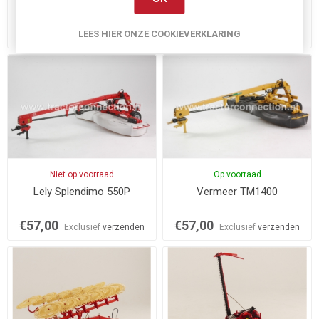
€59,95
€45,00
LEES HIER ONZE COOKIEVERKLARING
Exclusief
verzenden
Exclusief
verzenden
Niet op voorraad
Op voorraad
Lely Splendimo 550P
Vermeer TM1400
€57,00
€57,00
Exclusief
verzenden
Exclusief
verzenden