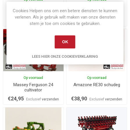
Pöttinger Synkro 3030
Kuhn HR6040R
Cookies Helpen ons om een betere diensten te kunnen
verlenen. Als je gebruik wilt maken van onze diensten
€14,00
€64,95
Exclusief
verzenden
Exclusief
verzenden
stem je toe om cookies te gebruiken.
OK
LEES HIER ONZE COOKIEVERKLARING
Op voorraad
Op voorraad
Massey Ferguson 24
Amazone RE30 schudeg
cultivator
€24,95
€38,90
Exclusief
verzenden
Exclusief
verzenden