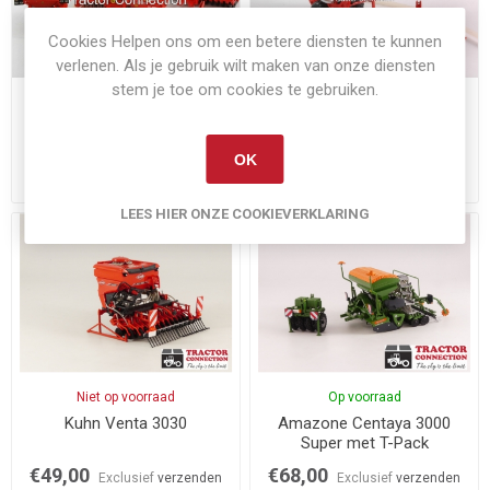
Cookies Helpen ons om een betere diensten te kunnen
verlenen. Als je gebruik wilt maken van onze diensten
stem je toe om cookies te gebruiken.
Niet op voorraad
Op voorraad
Kuhn TF
Kuhn TF 1500
1500+HR4004+BTF4000
OK
€99,95
€38,50
Exclusief
verzenden
Exclusief
verzenden
LEES HIER ONZE COOKIEVERKLARING
Niet op voorraad
Op voorraad
Kuhn Venta 3030
Amazone Centaya 3000
Super met T-Pack
€49,00
€68,00
Exclusief
verzenden
Exclusief
verzenden