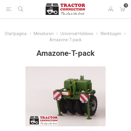
0
Startpagina
Miniaturen
Universal Hobbies
Werktuigen
Amazone-T-pack
Amazone-T-pack