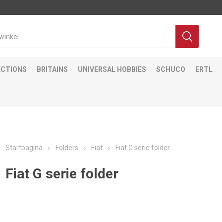
ECTIONS
BRITAINS
UNIVERSAL HOBBIES
SCHUCO
ERTL
Startpagina
Folders
Fiat
Fiat G serie folder
Fiat G serie folder