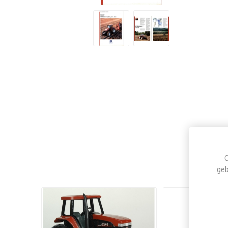
C
geb