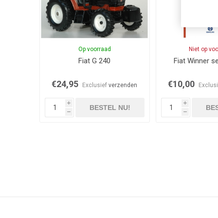
Op voorraad
Niet op vo
Fiat G 240
Fiat Winner se
€24,95
€10,00
Exclusief
verzenden
Exclus
i
i
BESTEL NU!
BES
h
h