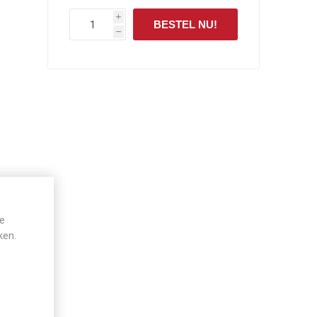
i
BESTEL NU!
h
je
ken.