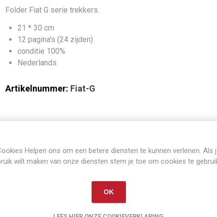
Folder Fiat G serie trekkers.
21 * 30 cm
12 pagina's (24 zijden)
conditie 100%
Nederlands
Artikelnummer:
Fiat-G
ookies Helpen ons om een betere diensten te kunnen verlenen. Als 
Gerelateerde producten
ruik wilt maken van onze diensten stem je toe om cookies te gebrui
OK
LEES HIER ONZE COOKIEVERKLARING