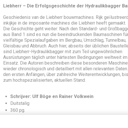
Liebherr – Die Erfolgsgeschichte der Hydraulikbagger Ba
Geschiedenis van de Liebherr bouwmachines. Rijk geïlustreer
inkijkje in de imposante machines die Liebherr heeft gemaakt.
Die Geschichte geht weiter: Nach den Standard- und Großbagg
aus Band 1 sind es nun die beeindruckenden Baumaschinen fü
vielfältige Spezialaufgaben im Bergbau, Umschlag, Tunnelbau,
Gleisbau und Abbruch. Auch hier, abseits der üblichen Baustell
sind Liebherr-Hydraulikbagger mit zum Teil ungewöhnlichen
Ausrüstungen täglich unter härtesten Bedingungen weltweit im
Einsatz. Die Autoren beschreiben diese besonderen Maschine
wieder chronologisch und detailliert mit allen relevanten Daten
den ersten Anfängen, über zahlreiche Weiterentwicklungen, bis
zum hochspezialisierten, aktuellen Stand.
Schrijver: Ulf Böge en Rainer Volkwein
Duitstalig
360 pg.
800 afbeeldingen.
harde kaft