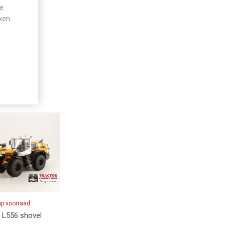
je
ken.
op voorraad
r L556 shovel