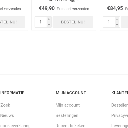
€49,90
€84,95
ief
verzenden
Exclusief
verzenden
E
i
i
TEL NU!
BESTEL NU!
h
h
INFORMATIE
MIJN ACCOUNT
KLANTE
Zoek
Mijn account
Bestelle
Nieuws
Bestellingen
Privacyve
cookieverklaring
Recent bekeken
Leverin