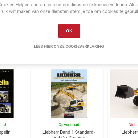
ookies Helpen ons om een betere diensten te kunnen verlenen. Als 
ruik wilt maken van onze diensten stem je toe om cookies te gebrui
Artikelnummer:
PODS-983
OK
LEES HIER ONZE COOKIEVERKLARING
Gerelateerde producten
raad
Op voorraad
Niet 
pelin
Liebherr Band 1 Standard-
Liebher
und Großbagger