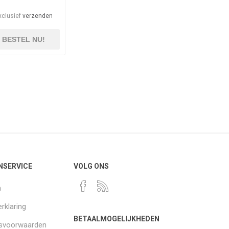
xclusief
verzenden
BESTEL NU!
NSERVICE
VOLG ONS
n
rklaring
BETAALMOGELIJKHEDEN
gsvoorwaarden