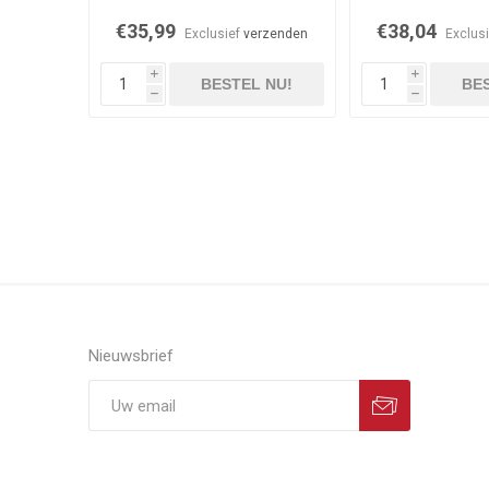
€35,99
€38,04
Exclusief
verzenden
Exclus
i
i
BESTEL NU!
BES
h
h
Nieuwsbrief