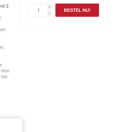
nd 2
i
BESTEL NU!
h
d
ern
r
en,
n
. Von
 hin