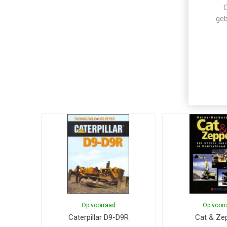
C
geb
Op voorraad
Op voor
Caterpillar D9-D9R
Cat & Zep