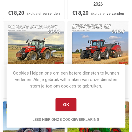
2026
€18,20
€18,20
Exclusief
verzenden
Exclusief
verzenden
Niet op voorraad
Niet op voorraad
Cookies Helpen ons om een betere diensten te kunnen
Massey Ferguson 2026
IHC-Case-IH trekker
verlenen. Als je gebruik wilt maken van onze diensten
trekker kalender
kalender 2026
stem je toe om cookies te gebruiken.
€18,20
€18,20
Exclusief
verzenden
Exclusief
verzenden
OK
LEES HIER ONZE COOKIEVERKLARING