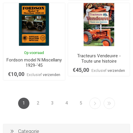
Op voorraad
Tracteurs Vendeuvre -
Fordson model N Miscellany
Toute une histoire
1929-'45
€45,00
Exclusief
verzenden
€10,00
Exclusief
verzenden
1
2
3
4
5
Categorie