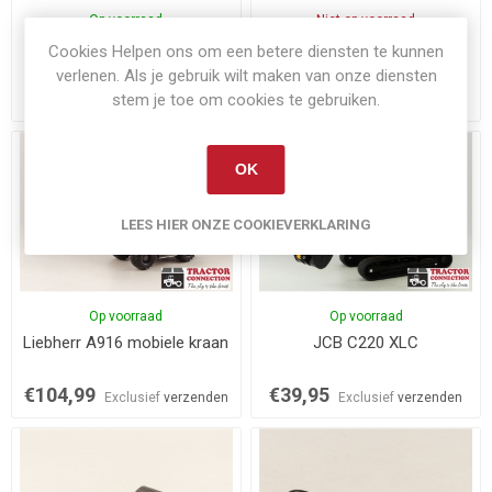
Op voorraad
Niet op voorraad
Nooteboom ASDV 40-22
Atlas 160W wielkraan
Cookies Helpen ons om een betere diensten te kunnen
dieplader
verlenen. Als je gebruik wilt maken van onze diensten
€84,95
€99,95
stem je toe om cookies te gebruiken.
Exclusief
verzenden
Exclusief
verzenden
OK
LEES HIER ONZE COOKIEVERKLARING
Op voorraad
Op voorraad
Liebherr A916 mobiele kraan
JCB C220 XLC
€104,99
€39,95
Exclusief
verzenden
Exclusief
verzenden