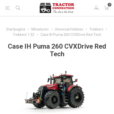
0
Startpagina
Miniaturen
Universal Hobbies
Trekkers
Trekkers 1:32
Case IH Puma 260 CVXDrive Red Tech
Case IH Puma 260 CVXDrive Red
Tech