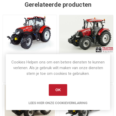
Gerelateerde producten
Op voorraad
Niet op voorraad
Cookies Helpen ons om een betere diensten te kunnen
Case IH Maxxum 145 CVX -
Case IH Puma CVX 175
verlenen. Als je gebruik wilt maken van onze diensten
2017
stem je toe om cookies te gebruiken.
€49,95
€64,95
Exclusief
verzenden
Exclusief
verzenden
OK
LEES HIER ONZE COOKIEVERKLARING